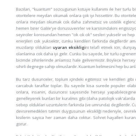
Bazilari, "kuantum" sozcugunun kotuye kullanımı ile her turlu b
otoritelere meydan okumak onlara çok iyi hissettirir. Bu otorit
onlara meydan okumak cok daha zahmetsiz ve ustelik eglencelid
hemen birer Galile'ye donusuverirler ve karsisindakini engisizyon
seyirciler korosundan hemen "cık cık cık" sesleri yukselir ve hep 
enerjileri cok yuksektir, cunku kendileri farkinda degillerdir 
muzdarip olduklari
uyaran eksikligi
ni telafi etmek icin, dunya
olanlarina cok daha iyi gelir. Cunku bu sayede, bir turlu ogrenemed
bicimde zihinlerinde anlamsiz hale gelivermistir. Boylece hersey k
sihirli degnege sahip olmuslardir. Kuantum kelimesini hep bu anl
Bu tarz dusunceler, toplum içindeki egitimsiz ve kendileri gi
carcabuk taraftar toplar. Bu sayede kisa surede populer olabili
onlara, insanin, dusuncesi sayesinde herseyi yapabilecegin
genelleyerek bunlari bir kuralmis gibi (daha patolojik vak'alarda
sebep olduklari uzuntulerin farkinda (ve umrunda) degillerdir. Cunku
devsiremedikleri tatmin duygusunun eksikliği nedeniyle, cevrel
kisilerin sayica her zaman daha coktur. Sohret hayalleri kuran
gorur.