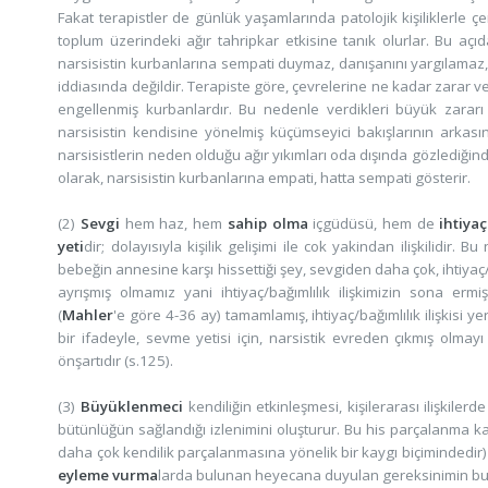
Fakat terapistler de günlük yaşamlarında patolojik kişiliklerle çer
toplum üzerindeki ağır tahripkar etkisine tanık olurlar. Bu açıd
narsisistin kurbanlarına sempati duymaz, danışanını yargılamaz,
iddiasında değildir. Terapiste göre, çevrelerine ne kadar zarar
engellenmiş kurbanlardır. Bu nedenle verdikleri büyük zararı 
narsisistin kendisine yönelmiş küçümseyici bakışlarının arkasınd
narsisistlerin neden olduğu ağır yıkımları oda dışında gözlediğin
olarak, narsisistin kurbanlarına empati, hatta sempati gösterir.
(2)
Sevgi
hem haz, hem
sahip olma
içgüdüsü, hem de
ihtiya
yeti
dir; dolayısıyla kişilik gelişimi ile cok yakindan ilişkilid
bebeğin annesine karşı hissettiği şey, sevgiden daha çok, ihtiyaç/b
ayrışmış olmamız yani ihtiyaç/bağımlılık ilişkimizin sona ermi
(
Mahler
'e göre 4-36 ay) tamamlamış, ihtiyaç/bağımlılık ilişkisi ye
bir ifadeyle, sevme yetisi için, narsistik evreden çıkmış olmayı
önşartıdır (s.125).
(3)
Büyüklenmeci
kendiliğin etkinleşmesi, kişilerarası ilişkilerd
bütünlüğün sağlandığı izlenimini oluşturur. Bu his parçalanma ka
daha çok kendilik parçalanmasına yönelik bir kaygı biçimindedir) r
eyleme vurma
larda bulunan heyecana duyulan gereksinimin bunu