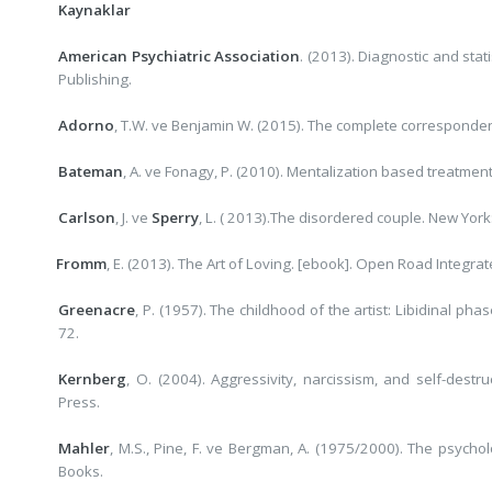
Kaynaklar
American Psychiatric Association
. (2013). Diagnostic and stat
Publishing.
Adorno
, T.W. ve Benjamin W. (2015). The complete corresponde
Bateman
, A. ve Fonagy, P. (2010). Mentalization based treatment
Carlson
, J. ve
Sperry
, L. ( 2013).The disordered couple. New York
Fromm
, E. (2013). The Art of Loving. [ebook]. Open Road Integra
Greenacre
, P. (1957). The childhood of the artist: Libidinal p
72.
Kernberg
, O. (2004). Aggressivity, narcissism, and self-dest
Press.
Mahler
, M.S., Pine, F. ve Bergman, A. (1975/2000). The psycho
Books.