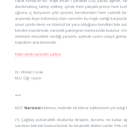
Fakat Kohut'un bu "trajik insan"ı yaralıdır (24); yarası ağırdır,
durdurulmuş, tahrip edilmiş, içinde hem yakışıklı prensi hem kur
uğruna iç dünyasını çöle çeviren, kendisinden hem sadistik b
arasında ikiye bölünmüş olan narsistin bu trajik varlığı karşısınd
onun içinde derin ve ölümcül bir yara olduğunu kendileri bile as
kendini inandırmak, narsistik patolojinin merkezinde bulunur. Onu
ölümüne mücadele verdiği yarasını, açılmak üzere odaya getirip
trajedinin ana temasıdır.
Kalin derili narsistin sarkisi
Dr. Ahmet Corak
M.Ü. Öğr. Üyesi
***
NOT:
Narsisist
kelimesi, metinde sık tekrar edilmesinin yol actig
(1) Çağdaş psikanalitik okullarda terapist, durumu ne kadar ağ
saygının bile tek başına büyük bir terapötik değeri vardır. Pek çok 