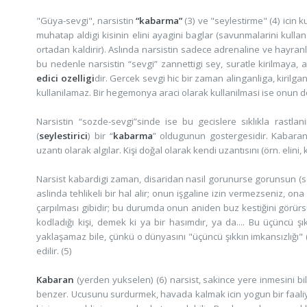
"Güya-sevgi", narsistin
“kabarma”
(3) ve "seylestirme" (4) icin
muhatap aldigi kisinin elini ayagini baglar (savunmalarini kullan
ortadan kaldirir). Aslında narsistin sadece adrenaline ve hayranli
bu nedenle narsistin “sevgi” zannettigi sey, suratle kirilmaya, 
edici ozelligi
dir. Gercek sevgi hic bir zaman alinganliga, kiril
kullanilamaz. Bir hegemonya araci olarak kullanilmasi ise onun do
Narsistin “sozde-sevgi”sinde ise bu gecislere sıklıkla rastlan
(
seylestirici
) bir “
kabarma
” oldugunun gostergesidir. Kabaran n
uzantı olarak algılar. Kişi doğal olarak kendi uzantısını (örn. eli
Narsist kabardigi zaman, disaridan nasil gorunurse gorunsun (sev
aslinda tehlikeli bir hal alir; onun işgaline izin vermezseniz, on
çarpılması gibidir; bu durumda onun aniden buz kestiğini görürsün
kodladığı kişi, demek ki ya bir hasımdır, ya da.... Bu üçüncü şı
yaklaşamaz bile, çünkü o dünyasını "üçüncü şıkkın imkansızlığı"
edilir. (5)
Kabaran
(yerden yukselen) (6) narsist, sakince yere inmesini 
benzer. Ucusunu surdurmek, havada kalmak icin yogun bir faaliyet ic