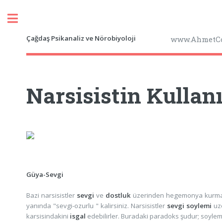
Toggle
Çağdaş Psikanaliz ve Nörobiyoloji
www.AhmetC
Narsisistin Kulla
Güya-Sevgi
Bazi narsisistler
sevgi
ve
dostluk
üzerinden hegemonya kurmaya
yanında "sevgi-ozurlu " kalirsiniz. Narsisistler
sevgi soylemi
uz
karsisindakini
isgal
edebilirler. Buradaki paradoks şudur; soylem