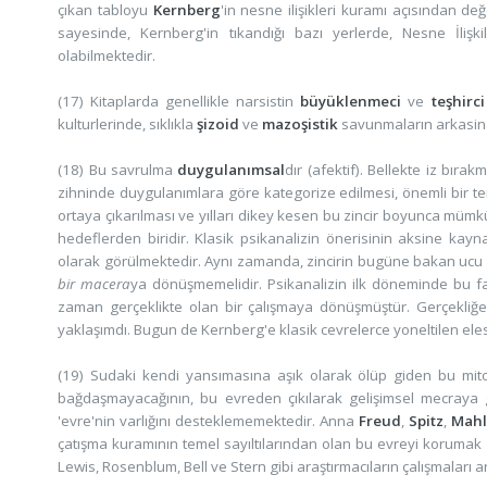
çıkan tabloyu
Kernberg
'in nesne ilişikleri kuramı açısından d
sayesinde, Kernberg'in tıkandığı bazı yerlerde, Nesne İliş
olabilmektedir.
(17) Kitaplarda genellikle narsistin
büyüklenmeci
ve
teşhirci
kulturlerinde, sıklıkla
şizoid
ve
mazoşistik
savunmaların arkasina
(18) Bu savrulma
duygulanımsal
dır (afektif). Bellekte iz bıra
zihninde duygulanımlara göre kategorize edilmesi, önemli bir tera
ortaya çıkarılması ve yılları dikey kesen bu zincir boyunca mümkü
hedeflerden biridir. Klasik psikanalizin önerisinin aksine ka
olarak görülmektedir. Aynı zamanda, zincirin bugüne bakan ucu i
bir macera
ya dönüşmemelidir. Psikanalizin ilk döneminde bu fa
zaman gerçeklikte olan bir çalışmaya dönüşmüştür. Gerçekliğe y
yaklaşımdı. Bugun de Kernberg'e klasik cevrelerce yoneltilen elest
(19) Sudaki kendi yansımasına aşık olarak ölüp giden bu mitol
bağdaşmayacağının, bu evreden çıkılarak gelişimsel mecraya gi
'evre'nin varlığını desteklememektedir. Anna
Freud
,
Spitz
,
Mahl
çatışma kuramının temel sayıltılarından olan bu evreyi korumak
Lewis, Rosenblum, Bell ve Stern gibi araştırmacıların çalışmaları a