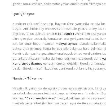
gozler sonuklestikce, psikomotor yavaslama ruhunu sıkmaya basla
İçsel Çölleşme
Kendisini çok özel hissedip, hayatın ikinci yarısında ortada bi
başlar. Artik hicbir sey ona zevk vermez hale gelir. Hersey, bu se
algilanir. (9) Bu aslinda, onlarin
collesmis ruh hali
nin dışa yansi
altını çize çize, acıtarak, kanatarak ona geri yansıtmaktadır. B
icin, bir omur boyu insanlari
makyaj aynasi
olarak kullanmakt
bahce artik girilmez, hatta bir goz bile atilamaz hale gelmistir. 
Kendi ic dunyasina goz atmak ona buyuk bir aci verdiginden, bu 
da, arka bahcesinin daha da ihmal edilmesine, giderek daha
va
kendisinde ikamet
etmesi mümkün değildir. 'Kendi ruhlarında e
bırakır. Sürekli misafirliktedirler, yani kendi ruhlarına hiç yatır
Narsistik Tükenme
Hayatin ilk yarisinda dengesi kurulan narsisistik sistem, ikinci 
carcabuk depresyon teshisi koyup, antidepresan baslarlar. Buy
kuculur.
"Caktirmadan ricat"
(sosyal cekilme, sizoid savunma)
ozel olacaktir elbet (bir bolumu zaten ayni dertten muzdariptir) v