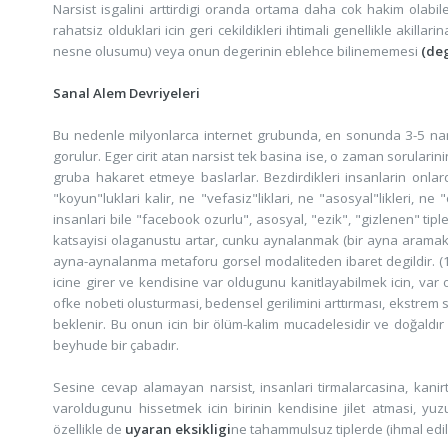
Narsist isgalini arttirdigi oranda ortama daha cok hakim olabi
rahatsiz olduklari icin geri cekildikleri ihtimali genellikle aki
nesne olusumu) veya onun degerinin eblehce bilinememesi
(de
Sanal Alem Devriyeleri
Bu nedenle milyonlarca internet grubunda, en sonunda 3-5 narsis
gorulur. Eger cirit atan narsist tek basina ise, o zaman sorulari
gruba hakaret etmeye baslarlar. Bezdirdikleri insanlarin onla
"koyun"luklari kalir, ne "vefasiz"liklari, ne "asosyal"likleri, ne "
insanlari bile "facebook ozurlu", asosyal, "ezik", "gizlenen" tip
katsayisi olaganustu artar, cunku aynalanmak (bir ayna arama
ayna-aynalanma metaforu gorsel modaliteden ibaret degildir. (1
icine girer ve kendisine var oldugunu kanitlayabilmek icin, var
ofke nobeti olusturmasi, bedensel gerilimini arttırması, ekstre
beklenir. Bu onun icin bir ölüm-kalim mucadelesidir ve doğaldır
beyhude bir çabadır.
Sesine cevap alamayan narsist, insanlari tirmalarcasina, kani
varoldugunu hissetmek icin birinin kendisine jilet atmasi, yu
özellikle de
uyaran eksikligi
ne tahammulsuz tiplerde (ihmal edilm