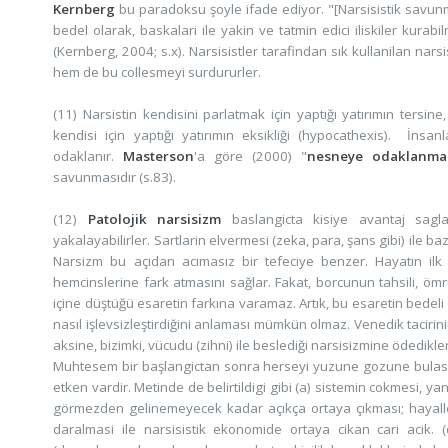
Kernberg
bu paradoksu şoyle ifade ediyor. "[Narsisistik savunma
bedel olarak, baskalari ile yakin ve tatmin edici iliskiler ku
(Kernberg, 2004; s.x). Narsisistler tarafindan sık kullanilan narsi
hem de bu collesmeyi surdururler.
(11) Narsistin kendisini parlatmak için yaptığı yatırımın tersi
kendisi için yaptığı yatırımın eksikliği (hypocathexis). İnsa
odaklanır.
Masterson
'a göre (2000) "
nesneye odaklanma
savunmasıdır (s.83).
(12)
Patolojik narsisizm
baslangicta kisiye avantaj saglaya
yakalayabilirler. Sartlarin elvermesi (zeka, para, şans gibi) ile b
Narsizm bu açıdan acımasız bir tefeciye benzer. Hayatın ilk 
hemcinslerine fark atmasını sağlar. Fakat, borcunun tahsili, ömr
içine düştüğü esaretin farkına varamaz. Artık, bu esaretin bedeli
nasıl işlevsizleştirdiğini anlaması mümkün olmaz. Venedik tacirin
aksine, bizimki, vücudu (zihni) ile beslediği narsisizmine ödedikler
Muhtesem bir başlangictan sonra herseyi yuzune gozune bulastir
etken vardir. Metinde de belirtildigi gibi (a) sistemin cokmesi, y
görmezden gelinemeyecek kadar açıkça ortaya çıkması; hayall
daralmasi ile narsisistik ekonomide ortaya cikan cari acik. 