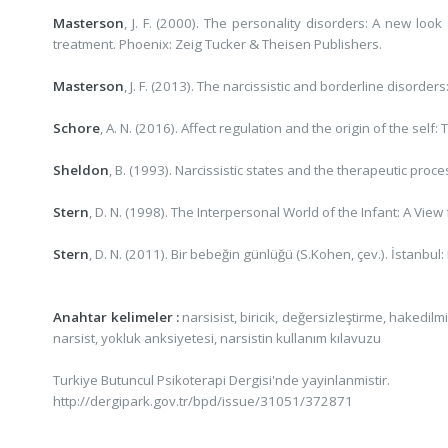
Masterson
, J. F. (2000). The personality disorders: A new loo
treatment. Phoenix: Zeig Tucker & Theisen Publishers.
Masterson
, J. F. (2013). The narcissistic and borderline disor
Schore
, A. N. (2016). Affect regulation and the origin of the se
Sheldon
, B. (1993). Narcissistic states and the therapeutic pro
Stern
, D. N. (1998). The Interpersonal World of the Infant: A 
Stern
, D. N. (2011). Bir bebeğin günlüğü (S.Kohen, çev.). İstanbul: 
Anahtar kelimeler :
narsisist, biricik, değersizleştirme, hakedilm
narsist, yokluk anksiyetesi, narsistin kullanım kılavuzu
Turkiye Butuncul Psikoterapi Dergisi'nde yayinlanmistir.
http://dergipark.gov.tr/bpd/issue/31051/372871