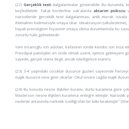
(22)
Gerçeklik testi
dalgalanmalar gösterebilir. Bu durumda, bu
keşfedilebilir. Fakat borderline vak'alarda
aktarim psikozu
v
narsistlerde gerceklik testi dalgalanmasi, artik mizrak cuval
ihtimalinin belirmesiyle ortaya cikar. Idealizasyon (ulkulestirme)
hayali prensliginin foyasinin ortaya cikma durumlarinda bu sa
zorunlu hale gelmektedir.
Yani insanoglu icin aslolan, kafasinin icinde kendisi icin insa e
Preodipal patolojiler en onde olmak uzere, işimize gelmeyeni 
sayede, gerçek olana degil, ancak istedigimize inaniriz.
(23) 3-4 yaşındaki cocuklar dusunce gucleri sayesinde herseyi d
majik dusunce icine girer cikarlar. Okul oncesi cagda majik dusunce
(24) Bu konuda nesne ilişkileri kuramı, dürtü kuramına göre çok
Masterson nesne ilişkileri kuramına entegre etmiştir. Narsistik pa
nedenle arkasında narkotik özelliği olan bir bitki bırakmıştır" (She