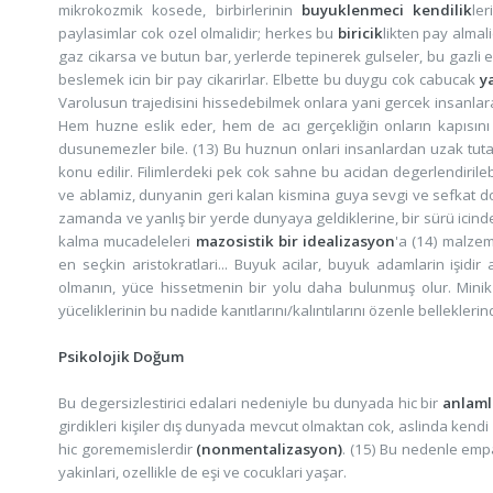
mikrokozmik kosede, birbirlerinin
buyuklenmeci kendilik
le
paylasimlar cok ozel olmalidir; herkes bu
biricik
likten pay almali
gaz cikarsa ve butun bar, yerlerde tepinerek gulseler, bu gazli
beslemek icin bir pay cikarirlar. Elbette bu duygu cok cabucak
y
Varolusun trajedisini hissedebilmek onlara yani gercek insanlar
Hem huzne eslik eder, hem de acı gerçekliğin onların kapısını
dusunemezler bile. (13) Bu huznun onlari insanlardan uzak tuta
konu edilir. Filimlerdeki pek cok sahne bu acidan degerlendiril
ve ablamiz, dunyanin geri kalan kismina guya sevgi ve sefkat dolu
zamanda ve yanlış bir yerde dunyaya geldiklerine, bir sürü icin
kalma mucadeleleri
mazosistik bir idealizasyon
'a (14) malzem
en seçkin aristokratlari... Buyuk acilar, buyuk adamlarin işi
olmanın, yüce hissetmenin bir yolu daha bulunmuş olur. Minik b
yüceliklerinin bu nadide kanıtlarını/kalıntılarını özenle belleklerin
Psikolojik Doğum
Bu degersizlestirici edalari nedeniyle bu dunyada hic bir
anlaml
girdikleri kişiler dış dunyada mevcut olmaktan cok, aslinda kendi z
hic gorememislerdir
(nonmentalizasyon)
. (15) Bu nedenle emp
yakinlari, ozellikle de eşi ve cocuklari yaşar.