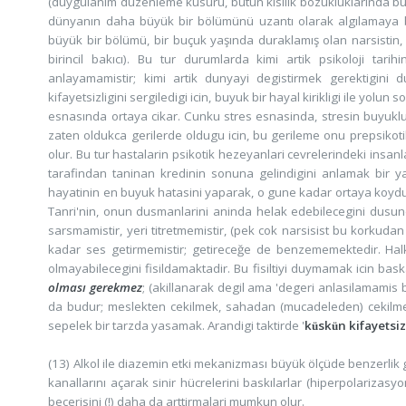
(duygulanım duzenleme kusuru, butun kisilik bozukluklarinda bu
dünyanın daha büyük bir bölümünü uzantı olarak algılamaya ba
büyük bir bölümü, bir buçuk yaşında duraklamış olan narsistin
birincil bakıcı). Bu tur durumlarda kimi artik psikoloji ta
anlayamamistir; kimi artik dunyayi degistirmek gerektigini
kifayetsizligini sergiledigi icin, buyuk bir hayal kirikligi ile yolu
esnasında ortaya cikar. Cunku stres esnasinda, stresin buyuklugu
zaten oldukca gerilerde oldugu icin, bu gerileme onu prepsikoti
olur. Bu tur hastalarin psikotik hezeyanlari cevrelerindeki insanl
tarafindan taninan kredinin sonuna gelindigini anlamak bir y
hayatinin en buyuk hatasini yaparak, o gune kadar ortaya koydugu
Tanri'nin, onun dusmanlarini aninda helak edebilecegini dusunece
sarsmamistir, yeri titretmemistir, (pek cok narsisist bu korkuda
kadar ses getirmemistir; getireceğe de benzememektedir. Halki
olmayabilecegini fisildamaktadir. Bu fisiltiyi duymamak icin ba
olması gerekmez
; (akillanarak degil ama 'degeri anlasilamamis 
da budur; meslekten cekilmek, sahadan (mucadeleden) cekilm
sepelek bir tarzda yasamak. Arandigi taktirde '
k
sk
n kifayetsi
ü
ü
(13) Alkol ile diazemin etki mekanizması büyük ölçüde benzerlik gö
kanallarını açarak sinir hücrelerini baskılarlar (hiperpolarizas
becerisini (!) daha da arttirmalari mumkun olur.