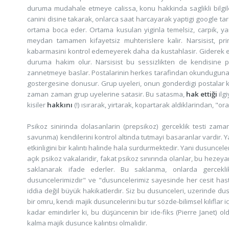
duruma mudahale etmeye calissa, konu hakkinda saglikli bilgil
canini disine takarak, onlarca saat harcayarak yaptigi google ta
ortama boca eder. Ortama kusulan yiginla temelsiz, carpik, y
meydan tamamen kifayetsiz muhterislere kalir. Narsisist, prim
kabarmasini kontrol edemeyerek daha da kustahlasir. Giderek e-ma
duruma hakim olur. Narsisist bu sessizlikten de kendisine 
zannetmeye baslar. Postalarinin herkes tarafindan okunduguna oy
gostergesine donusur. Grup uyeleri, onun gonderdigi postalar k
zaman zaman grup uyelerine satasir. Bu satasma,
hak ettiği
ilg
kisiler
hakkını
(!)
ısırarak, yirtarak, kopartarak aldiklarindan, "or
Psikoz sinirinda dolasanlarin (prepsikoz) gerceklik testi zama
savunma) kendilerini kontrol altinda tutmayi basaranlar vardir. Y
etkinligini bir kalıntı halinde hala surdurmektedir. Yani dusuncele
açık psikoz vakalaridir, fakat psikoz sınırında olanlar, bu hezey
saklanarak ifade ederler. Bu saklanma, onlarda gerceklik
dusuncelerimizdir" ve "dusuncelerimiz sayesinde her cesit hastali
iddia değil büyük hakikatlerdir. Siz bu dusunceleri, uzerinde dus
bir omru, kendi majik dusuncelerini bu tur sözde-bilimsel kılıflar
kadar emindirler ki, bu düşüncenin bir ide-fiks (Pierre Janet) o
kalma majik dusunce kalıntısı olmalidir.