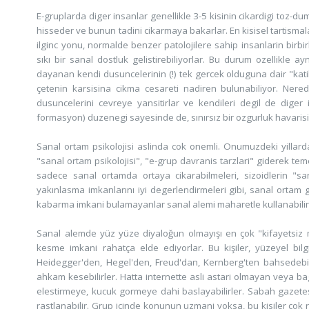
E-gruplarda diger insanlar genellikle 3-5 kisinin cikardigi toz-du
hisseder ve bunun tadini cikarmaya bakarlar. En kisisel tartismal
ilginc yonu, normalde benzer patolojilere sahip insanlarin birbir
sıkı bir sanal dostluk gelistirebiliyorlar. Bu durum ozellikle 
dayanan kendi dusuncelerinin (!) tek gercek olduguna dair "katiksi
çetenin karsisina cikma cesareti nadiren bulunabiliyor. Neredeys
dusuncelerini cevreye yansitirlar ve kendileri degil de diger i
formasyon) duzenegi sayesinde de, sınırsız bir ozgurluk havarisi
Sanal ortam psikolojisi aslinda cok onemli. Onumuzdeki yilla
"sanal ortam psikolojisi", "e-grup davranis tarzlari" giderek teme
sadece sanal ortamda ortaya cikarabilmeleri, sizoidlerin "san
yakınlasma imkanlarını iyi degerlendirmeleri gibi, sanal ortam
kabarma imkani bulamayanlar sanal alemi maharetle kullanabilirse
Sanal alemde yüz yüze diyaloğun olmayışı en çok "kifayetsiz m
kesme imkani rahatça elde ediyorlar. Bu kişiler, yüzeyel bil
Heidegger'den, Hegel'den, Freud'dan, Kernberg'ten bahsedebili
ahkam kesebilirler. Hatta internette asli astari olmayan veya bag
elestirmeye, kucuk gormeye dahi baslayabilirler. Sabah gazet
rastlanabilir. Grup icinde konunun uzmani yoksa, bu kisiler cok r