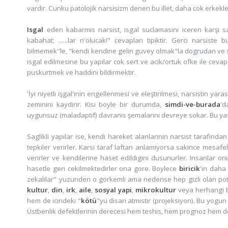
vardir. Cunku patolojik narsisizm denen bu illet, daha cok erkekl
Isgal
eden kabarmis narsist, isgal suclamasini iceren karşı sal
kabahat; ......lar n'olucak!" cevaplari tipiktir. Gerci narsist
bilmemek"le, "kendi kendine gelin guvey olmak"la dogrudan ve se
isgal edilmesine bu yapilar cok sert ve acik/ortuk ofke ile cev
puskurtmek ve haddini bildirmektir.
'İyi niyetli işgal'inin engellenmesi ve eleştirilmesi, narsistin ya
zeminini kaydirir. Kisi boyle bir durumda,
simdi-ve-burada
'd
uygunsuz (maladaptif) davranis şemalarini devreye sokar. Bu yasa
Saglikli yapilar ise, kendi hareket alanlarinin narsist tarafi
tepkiler verirler. Karsi taraf laftan anlamiyorsa sakince mesafel
verirler ve kendilerine haset edildigini dusunurler. Insanlar
hasetle geri cekilmektedirler ona gore. Boylece
biricik
'in daha
zekalilar" yuzunden o gorkemli ama nedense hep gizli olan potan
kultur
,
din
,
irk
,
aile
,
sosyal yapi
,
mikrokultur
veya herhangi 
hem de icindeki "
kötü
"yü disari atmistir (projeksiyon). Bu yogun
Üstbenlik defektlerinin derecesi hem teshis, hem prognoz hem de 