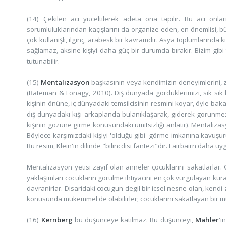
(14) Çekilen acı yüceltilerek adeta ona tapılır. Bu acı onları
sorumluluklarından kaçışlarını da organize eden, en önemlisi, b
çok kullanışlı, ilginç, arabesk bir kavramdır. Asya toplumlarında ki
sağlamaz, aksine kişiyi daha güç bir durumda bırakır. Bizim gib
tutunabilir.
(15)
Mentalizasyon
başkasının veya kendimizin deneyimlerini, z
(Bateman & Fonagy, 2010). Dış dünyada gördüklerimizi, sık sık k
kişinin önüne, iç dünyadaki temsilcisinin resmini koyar, öyle b
dış dünyadaki kişi arkaplanda bulanıklaşarak, giderek görünmez
kişinin gözüne girme konusundaki ümitsizliği anlatır). Mentalizasy
Böylece karşımızdaki kişiyi 'olduğu gibi' görme imkanına kavuşu
Bu resim, Klein'in dilinde "bilincdisi fantezi"dir. Fairbairn daha uy
Mentalizasyon yetisi zayıf olan anneler çocuklarını sakatlarlar.
yaklaşımları cocuklarin görülme ihtiyacını en çok vurgulayan kura
davranirlar. Disaridaki cocugun degil bir icsel nesne olan, kendi
konusunda mukemmel de olabilirler; cocuklarini sakatlayan bir 
(16)
Kernberg
bu düşünceye katılmaz. Bu düşünceyi,
Mahler
'i