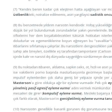
(7) “Kendini benim kadar çok eleştiren hatta aşağılayan var mı
üstbenlik
teki, notralize edilmemis, asiri yargilayici
sadistik oncu
(8) Bu benzetmede yıldırım narsistin kendisidir. Voltaj yükseldiğin
düşük bir yol bulundurmak zorundadırlar yakın çevrelerinde. Bir d
öfkelerini her dem boşaltabilecekleri tükürük hokkaları isterler.
doludurlar ve egemenliklerine boyun eğmeyen bu "zavallılar"ı 
itibarlarını sıfırlamaya çalışırlar. Bu narsistlerin dengesizlikleri
sahip aile bireyleri, özellikle eş tarafından tamponlanir (Carlso
içinde kalır ve narsist dış dünyada saygınlığını sürdürmeye devam
(9) Bu noktadan itibaren, aldatma, sapkin seks, ot, hizli ve asir
ise vakitlerini porno başında masturbasyonla gecirmeye başla
impulsif eylemlerden çok daha geniş bir yelpaze içinde ye
Masterson
'a göre oldukça ağır bir eyleme vurmadır. Pek çok
ey
yönelmiş pasif-agresif eyleme vurma
' adını vermek mümkündür. M
mesaileri de girer (
kompulsif eyleme vurma
). Mesleki başarıya
çok farklı olarak, Masterson'ın
genişletilmiş eyleme vurma tan
(10) Narsisistin genellikle basarili gorunen dış goruntusune t