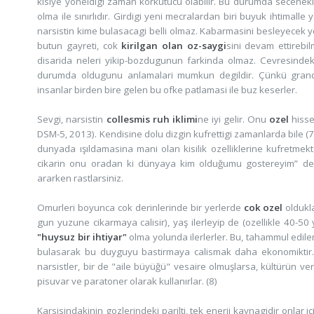
kisiye yoneldigi zaman korkutucu olabilir. Bu durumda secenekler
olma ile sınırlıdır. Girdigi yeni mecralardan biri buyuk ihtimall
narsistin kime bulasacagi belli olmaz. Kabarmasini besleyecek ye
butun gayreti, cok
kirilgan olan
oz-saygi
sini devam ettirebil
disarida neleri yikip-bozdugunun farkinda olmaz. Cevresindek
durumda oldugunu anlamalari mumkun degildir. Çünkü grand
insanlar birden bire gelen bu ofke patlamasi ile buz keserler.
Sevgi, narsistin
collesmis ruh iklimi
ne iyi gelir. Onu
ozel
hisse
DSM-5, 2013). Kendisine dolu dizgin kufrettigi zamanlarda bile (7)
dunyada ışıldamasina mani olan kisilik ozelliklerine kufretmek
cikarin onu oradan ki dünyaya kim olduğumu gostereyim” der
ararken rastlarsiniz.
Omurleri boyunca cok derinlerinde bir yerlerde
cok ozel
oldukla
gun yuzune cikarmaya calisir), yaş ilerleyip de (ozellikle 40-5
"huysuz bir ihtiyar"
olma yolunda ilerlerler. Bu, tahammul edi
bulasarak bu duyguyu bastirmaya calismak daha ekonomiktir.
narsistler, bir de "aile büyüğü" vesaire olmuşlarsa, kültürün ver
pisuvar ve paratoner olarak kullanırlar. (8)
Karsisindakinin gozlerindeki parilti, tek enerji kaynagidir onlar ic