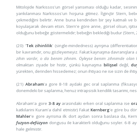
Mitolojide Narkissos'un görsel yansıması olduğu kadar, sesinin
yankılanması Narkissos'un hoşuna gitmez. İlginçtir Stern, beb
çekmediğini belirtir. Anne buna kendinden bir şey katmalı ve 
koyulaşarak devam etsin. Stern'e göre anne, görsel olsun, işitsel 
olduğunu bebeğe göstermelidir; bebeğin beklediği budur (Stern, 
(20) '
Tek zihinlilik
' (single-mindedness) ayrışma (differentiat
bir kavramdır, onu gözleyemeyiz. Fakat kaynaşma davranışlara akse
zihin vardır, o da benim zihnim. Öyleyse benim zihnimde olan 
olmaktan ziyade bir histir, çünkü kaynaşma
bilişsel
değil,
du
yürekten, derinden hissedemez; onun ihtiyacı ne ise sizin de iht
(21)
Abraham
'a gore 8-18 aydaki gec oral saplanma (fiksasyo
donemdeki bir saplanma, henuz intrapsisik kendilik tasarimi, nesn
Abraham'a gore
3-8 ay
arasindaki erken oral saplanma ise
or
katkilarini Kuram'a dahil etmistir) Fakat
Kernberg
'e göre bu dön
Mahler
'e gore ayrisma ilk dort aydan sonra baslasa da, Ker
fuzyon-defüzyon
dongusu ile karakterli olduğunu soyler. 6-8 a
hale gelmistir.