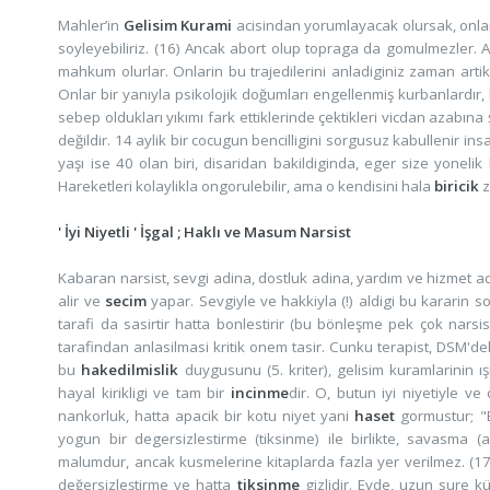
Mahler’in
Gelisim Kurami
acisindan yorumlayacak olursak, onl
soyleyebiliriz. (16) Ancak abort olup topraga da gomulmezler. 
mahkum olurlar. Onlarin bu trajedilerini anladiginiz zaman art
Onlar bir yanıyla psikolojik doğumları engellenmiş kurbanlardı
sebep oldukları yıkımı fark ettiklerinde çektikleri vicdan azabın
değildir. 14 aylik bir cocugun bencilligini sorgusuz kabullenir in
yaşı ise 40 olan biri, disaridan bakildiginda, eger size yonelik
Hareketleri kolaylikla ongorulebilir, ama o kendisini hala
biricik
z
' İyi Niyetli ' İşgal ; Haklı ve Masum Narsist
Kabaran narsist, sevgi adina, dostluk adina, yardım ve hizmet ad
alir ve
secim
yapar. Sevgiyle ve hakkiyla (!) aldigi bu kararin s
tarafi da sasirtir hatta bonlestirir (bu bönleşme pek çok nars
tarafindan anlasilmasi kritik onem tasir. Cunku terapist, DSM'dek
bu
hakedilmislik
duygusunu (5. kriter), gelisim kuramlarinin ı
hayal kirikligi ve tam bir
incinme
dir. O, butun iyi niyetiyle v
nankorluk, hatta apacik bir kotu niyet yani
haset
gormustur; "B
yogun bir degersizlestirme (tiksinme) ile birlikte, savasma 
malumdur, ancak kusmelerine kitaplarda fazla yer verilmez. (1
değersizleştirme ve hatta
tiksinme
gizlidir. Evde, uzun sure 