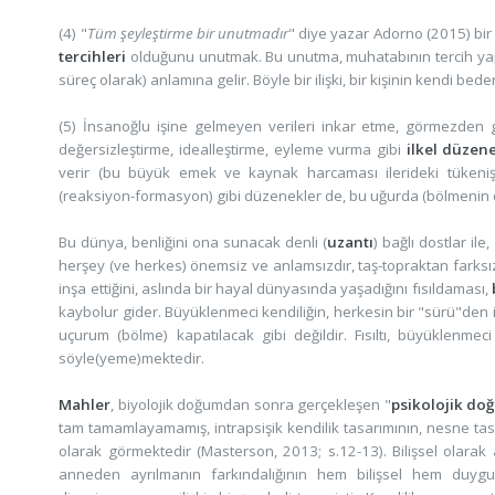
(4) "
Tüm şeyleştirme bir unutmadır
" diye yazar Adorno (2015) bir
tercihleri
olduğunu unutmak. Bu unutma, muhatabının tercih yap
süreç olarak) anlamına gelir. Böyle bir ilişki, bir kişinin kendi b
(5) İnsanoğlu işine gelmeyen verileri inkar etme, görmezden g
değersizleştirme, idealleştirme, eyleme vurma gibi
ilkel düzen
verir (bu büyük emek ve kaynak harcaması ilerideki tükenişi h
(reaksiyon-formasyon) gibi düzenekler de, bu uğurda (bölmenin em
Bu dünya, benliğini ona sunacak denli (
uzantı
) bağlı dostlar il
herşey (ve herkes) önemsiz ve anlamsızdır, taş-topraktan farksız
inşa ettiğini, aslında bir hayal dünyasında yaşadığını fısıldaması,
kaybolur gider. Büyüklenmeci kendiliğin, herkesin bir "sürü"den ib
uçurum (bölme) kapatılacak gibi değildir. Fısıltı, büyüklenme
söyle(yeme)mektedir.
Mahler
, biyolojik doğumdan sonra gerçekleşen "
psikolojik do
tam tamamlayamamış, intrapsişik kendilik tasarımının, nesne t
olarak görmektedir (Masterson, 2013; s.12-13). Bilişsel olara
anneden ayrılmanın farkındalığının hem bilişsel hem duygu