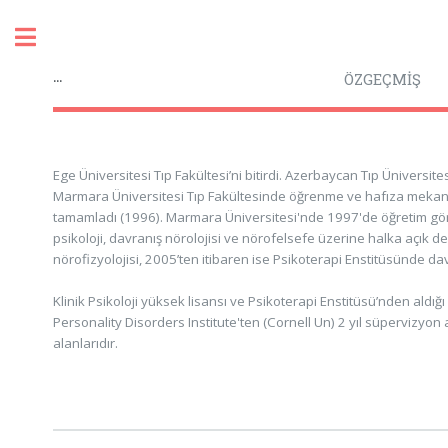
Toggle
...
ÖZGEÇMİŞ
Ege Üniversitesi Tıp Fakültesi’ni bitirdi. Azerbaycan Tıp Üniversit
Marmara Üniversitesi Tıp Fakültesinde öğrenme ve hafıza mekaniz
tamamladı (1996). Marmara Üniversitesi'nde 1997'de öğretim göre
psikoloji, davranış nörolojisi ve nörofelsefe üzerine halka açık 
nörofizyolojisi, 2005’ten itibaren ise Psikoterapi Enstitüsünde dav
Klinik Psikoloji yüksek lisansı ve Psikoterapi Enstitüsü’nden aldığı
Personality Disorders Institute'ten (Cornell Un) 2 yıl süpervizyon a
alanlarıdır.